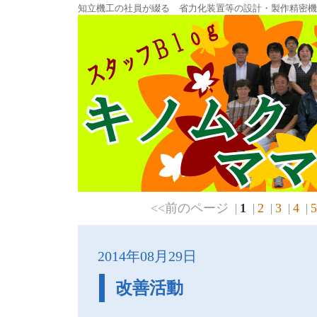
知立機工の社員が綴る 省力化装置等の設計・製作精密
<<前のページ
1
2
3
4
5
2014年08月29日
改善活動