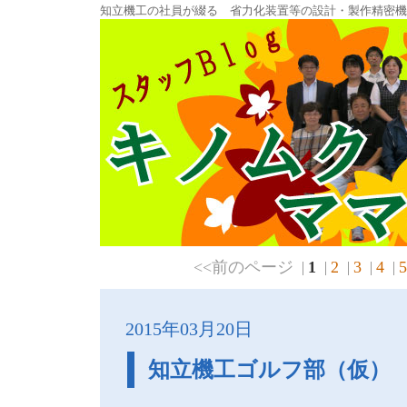
知立機工の社員が綴る 省力化装置等の設計・製作精密
<<前のページ
1
2
3
4
5
2015年03月20日
知立機工ゴルフ部（仮）